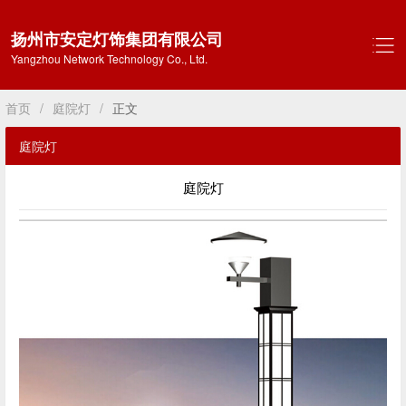
扬州市安定灯饰集团有限公司
Yangzhou Network Technology Co., Ltd.
首页
/
庭院灯
/
正文
网站首页
庭院灯
关于我们
庭院灯
产品中心
工程案例
新闻资讯
联系我们