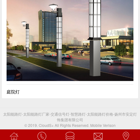
庭院灯
太阳能路灯-太阳能路灯厂家-交通信号灯-智慧路灯-太阳能路灯价格-扬州市安定灯
饰集团有限公司
© 2019. CloudS+ All Rights Reserved. Mobile Verison