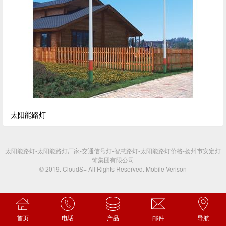
太阳能路灯
太阳能路灯-太阳能路灯厂家-交通信号灯-智慧路灯-太阳能路灯价格-扬州市安定灯
饰集团有限公司
© 2019. CloudS+ All Rights Reserved. Mobile Verison
首页
电话
产品
邮件
导航