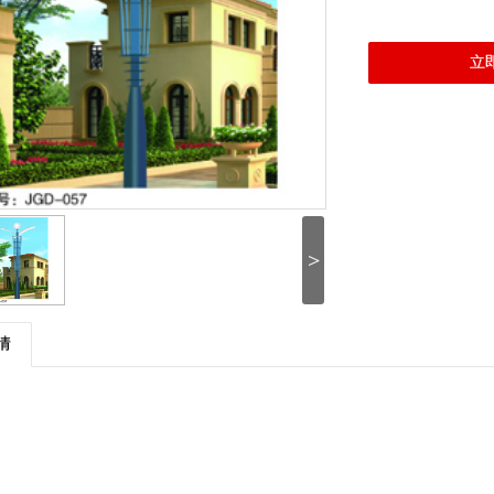
立
>
情