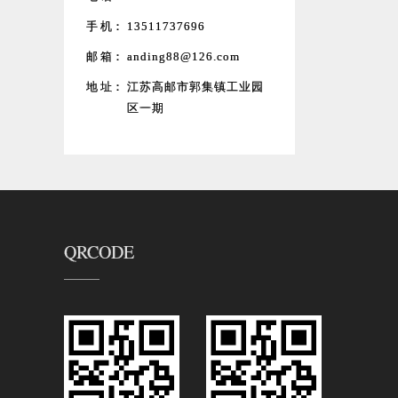
手 机：
13511737696
邮 箱：
anding88@126.com
地 址：
江苏高邮市郭集镇工业园
区一期
QRCODE