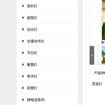
高杆灯
庭院灯
仿古灯
交通信号灯
节日灯
<
雕塑灯
产品详
草坪灯
景观灯
双臂灯
锂电池系列